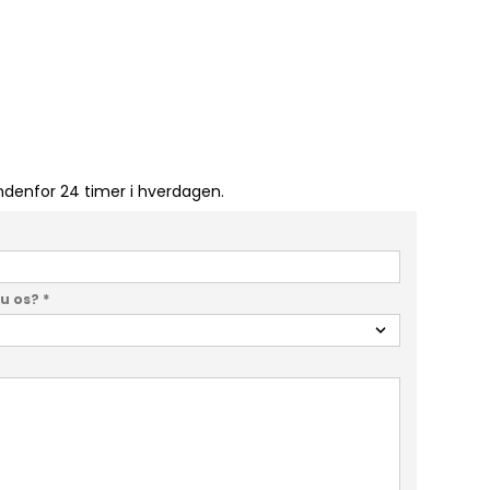
indenfor 24 timer i hverdagen.
du os?
*