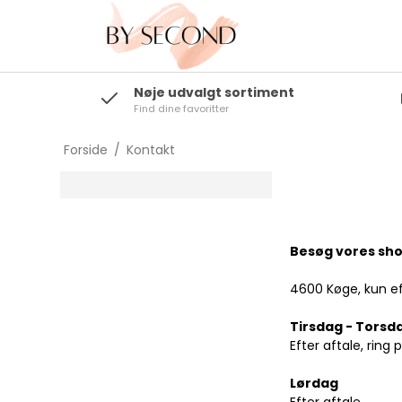
Nøje udvalgt sortiment
Find dine favoritter
Toppe/T-shirts
Bluser/Skjorter
Forside
/
Kontakt
Blazere/Kimonoer
Strik/Cardigans
Overtøj
Besøg vores sh
4600 Køge, kun ef
Tirsdag - Torsd
Efter aftale, rin
Lørdag