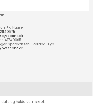
dk
son: Pia Haase
22640675
@bysecond.dk
r: 41740965
nger: Sparekassen Sjælland- Fyn
//bysecond.dk
ne data og holde dem sikret.