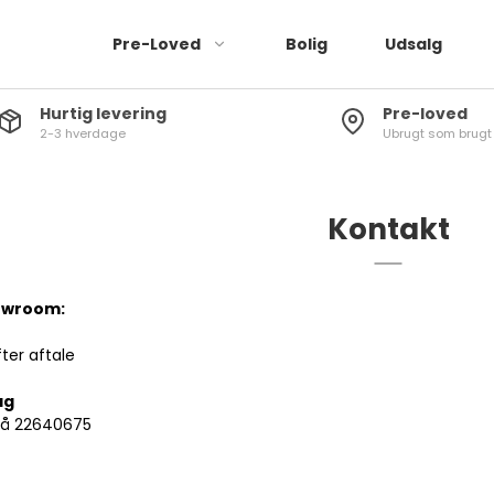
Pre-Loved
Bolig
Udsalg
Hurtig levering
Pre-loved
2-3 hverdage
Ubrugt som brugt
Jeans
Bukser
Leggings
Kontakt
Kjoler
Buksedragter
owroom:
Shorts
ter aftale
Nederdele
ag
g på 22640675