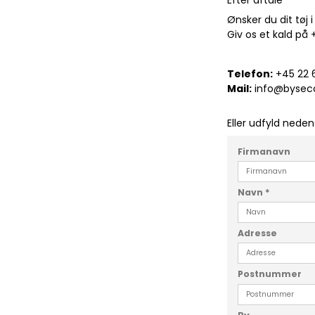
Efter aftale
Ønsker du dit tøj
Giv os et kald på 
Telefon:
+45 22 
Mail:
info@bysecon
Eller udfyld nede
Firmanavn
Navn
*
Adresse
Postnummer