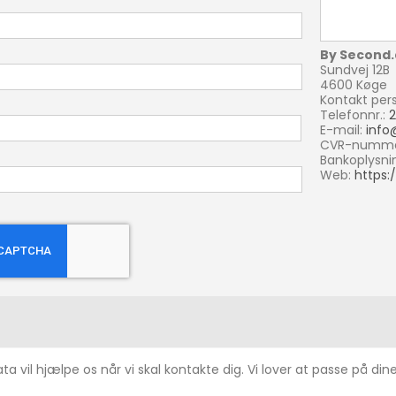
By Second.
Sundvej 12B
4600 Køge
Kontakt per
Telefonnr.:
E-mail:
info
CVR-numme
Bankoplysni
Web:
https:
ta vil hjælpe os når vi skal kontakte dig. Vi lover at passe på di