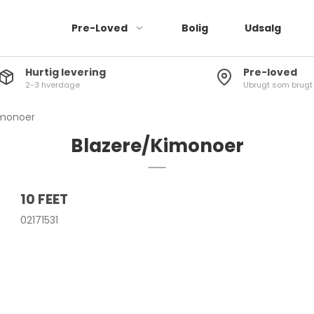
Pre-Loved
Bolig
Udsalg
Hurtig levering
Pre-loved
2-3 hverdage
Ubrugt som brugt
Jeans
Bukser
imonoer
Leggings
Blazere/Kimonoer
Kjoler
Buksedragter
10 FEET
Shorts
02171531
Nederdele