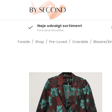
Nøje udvalgt sortiment
Find dine favoritter
Toppe/T-shirts
Bluser/Skjorter
Forside
/
Shop
/
Pre-Loved
/
Overdele
/
Blazere/K
Blazere/Kimonoer
Strik/Cardigans
Overtøj