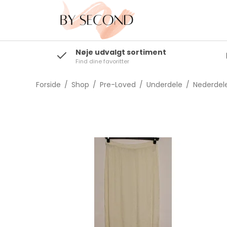
Nøje udvalgt sortiment
Find dine favoritter
Toppe/T-shirts
Bluser/Skjorter
Forside
/
Shop
/
Pre-Loved
/
Underdele
/
Nederdel
Blazere/Kimonoer
Strik/Cardigans
Overtøj