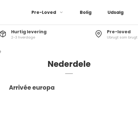
Pre-Loved
Bolig
Udsalg
Hurtig levering
Pre-loved
2-3 hverdage
Ubrugt som brugt
Jeans
Bukser
e
Leggings
Nederdele
Kjoler
Buksedragter
Arrivée europa
Shorts
Nederdele