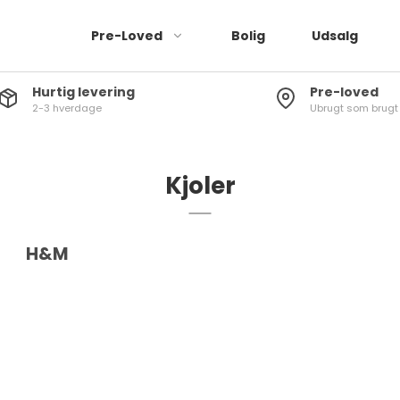
Pre-Loved
Bolig
Udsalg
Hurtig levering
Pre-loved
2-3 hverdage
Ubrugt som brugt
Jeans
Bukser
Leggings
Kjoler
Kjoler
Buksedragter
H&M
Shorts
Nederdele