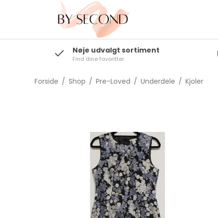
Nøje udvalgt sortiment
Find dine favoritter
Toppe/T-shirts
Bluser/Skjorter
Forside
/
Shop
/
Pre-Loved
/
Underdele
/
Kjoler
Blazere/Kimonoer
Strik/Cardigans
Overtøj