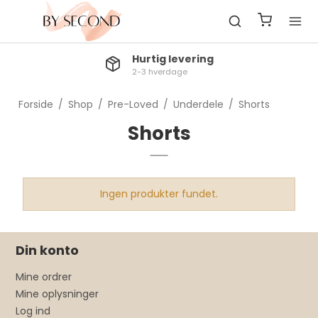
Hurtig levering
2-3 hverdage
Forside
/
Shop
/
Pre-Loved
/
Underdele
/
Shorts
Shorts
Ingen produkter fundet.
Din konto
Mine ordrer
Mine oplysninger
Log ind