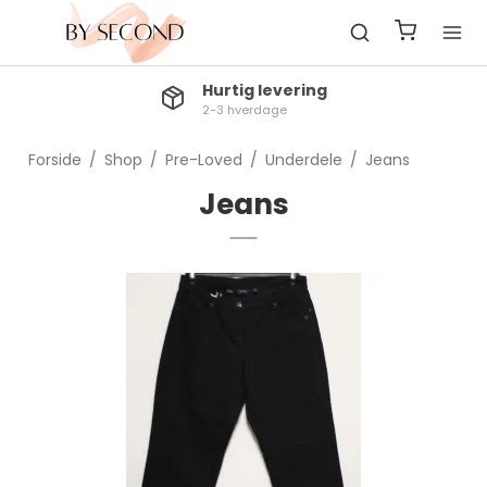
Hurtig levering
2-3 hverdage
Forside
/
Shop
/
Pre-Loved
/
Underdele
/
Jeans
Jeans