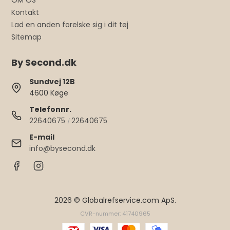
OM OS
Kontakt
Lad en anden forelske sig i dit tøj
Sitemap
By Second.dk
Sundvej 12B
4600 Køge
Telefonnr.
22640675
22640675
/
E-mail
info@bysecond.dk
2026 © Globalrefservice.com ApS.
CVR-nummer: 41740965