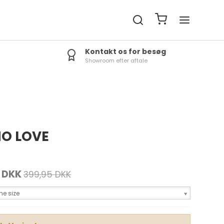
Kontakt os for besøg
Showroom efter aftale
O LOVE
 DKK
399,95 DKK
e size