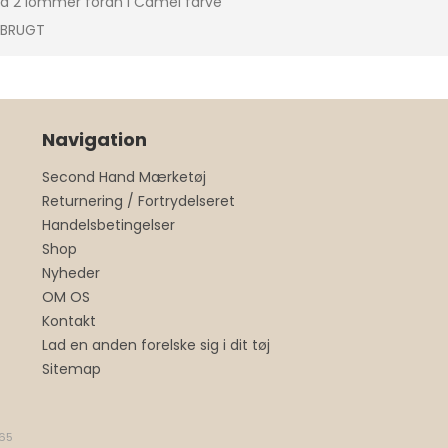
ed 2 lommer foran i Camel farve
 BRUGT
Navigation
Second Hand Mærketøj
Returnering / Fortrydelseret
Handelsbetingelser
Shop
Nyheder
OM OS
Kontakt
Lad en anden forelske sig i dit tøj
Sitemap
65