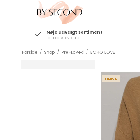
Nøje udvalgt sortiment
Find dine favoritter
Toppe/T-shirts
Bluser/Skjorter
Forside
/
Shop
/
Pre-Loved
/
BOHO LOVE
Blazere/Kimonoer
Strik/Cardigans
TILBUD
Overtøj