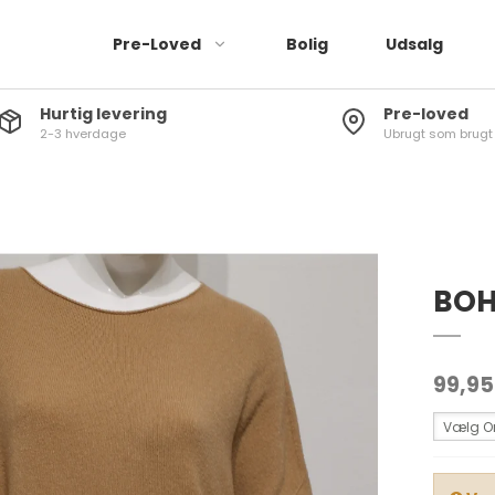
Pre-Loved
Bolig
Udsalg
Hurtig levering
Pre-loved
2-3 hverdage
Ubrugt som brugt
Jeans
Bukser
Leggings
Kjoler
BOH
Buksedragter
Shorts
Nederdele
99,95
Vælg On