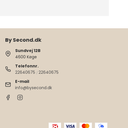
By Second.dk
Sundvej 12B
4600 Køge
Telefonnr.
22640675
22640675
/
E-mail
info@bysecond.dk