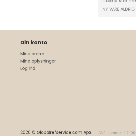
Lækker strik m
NY VARE ALDRIG
Din konto
Mine ordrer
Mine oplysninger
Log ind
2026 © Globalrefservice.com ApS.
CVR-nummer: 417409